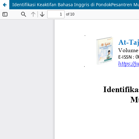
Identifikasi Keaktifan Bahasa Inggris di PondokPesantren